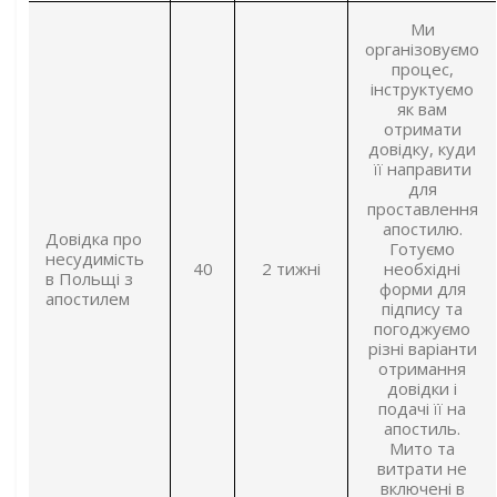
Ми
організовуємо
процес,
інструктуємо
як вам
отримати
довідку, куди
її направити
для
проставлення
апостилю.
Довідка про
Готуємо
несудимість
40
2 тижні
необхідні
в Польщі з
форми для
апостилем
підпису та
погоджуємо
різні варіанти
отримання
довідки і
подачі її на
апостиль.
Мито та
витрати не
включені в