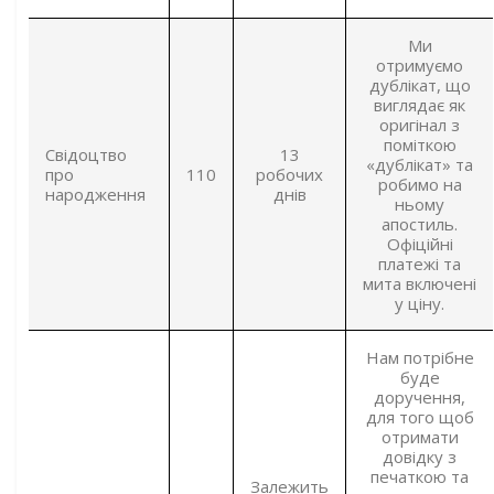
Ми
отримуємо
дублікат, що
виглядає як
оригінал з
поміткою
Свідоцтво
13
«дублікат» та
про
110
робочих
робимо на
народження
днів
ньому
апостиль.
Офіційні
платежі та
мита включені
у ціну.
Нам потрібне
буде
доручення,
для того щоб
отримати
довідку з
печаткою та
Залежить