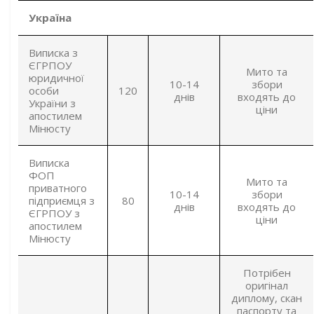
Україна
Виписка з
ЄГРПОУ
Мито та
юридичної
10-14
збори
особи
120
днів
входять до
України з
ціни
апостилем
Мінюсту
Виписка
ФОП
Мито та
приватного
10-14
збори
підприємця з
80
днів
входять до
ЄГРПОУ з
ціни
апостилем
Мінюсту
Потрібен
оригінал
диплому, скан
паспорту та