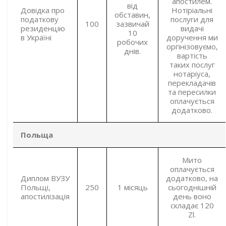
апостилем.
від
Довідка про
Нотіріальні
обставин,
податкову
послуги для
100
зазвичай
резиденцію
видачі
10
в Україні
доручення ми
робочих
оргінізовуємо,
днів.
вартість
таких послуг
нотаріуса,
перекладачів
та пересилки
оплачується
додатково.
Польща
Мито
оплачується
Диплом ВУЗУ
додатково, на
Польщі,
250
1 місяць
сьогоднішній
апостилізація
день воно
складає 120
Zl.