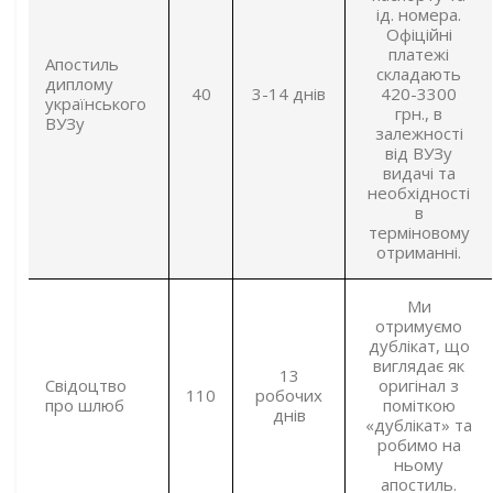
ід. номера.
Офіційні
платежі
Апостиль
складають
диплому
40
3-14 днів
420-3300
українського
грн., в
ВУЗу
залежності
від ВУЗу
видачі та
необхідності
в
терміновому
отриманні.
Ми
отримуємо
дублікат, що
виглядає як
13
Свідоцтво
оригінал з
110
робочих
про шлюб
поміткою
днів
«дублікат» та
робимо на
ньому
апостиль.